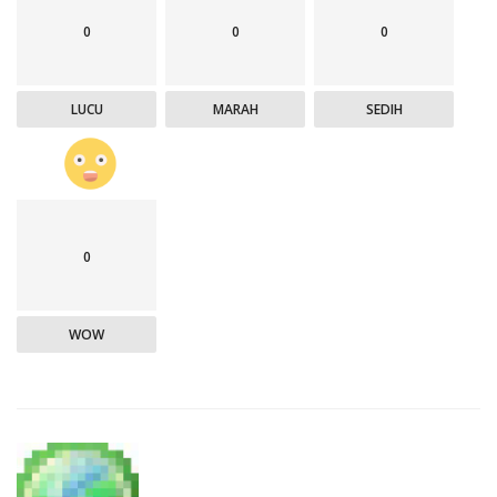
0
0
0
LUCU
MARAH
SEDIH
0
WOW