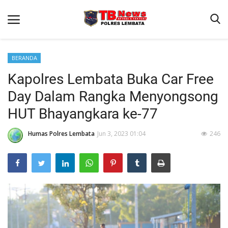
BERANDA
Kapolres Lembata Buka Car Free
Beranda
Day Dalam Rangka Menyongsong
Binkam
HUT Bhayangkara ke-77
Terms & Conditions
Humas Polres Lembata
Jun 3, 2023 01:04
246
Giat Ops
Reskrim
Polisi Kita
Lantas