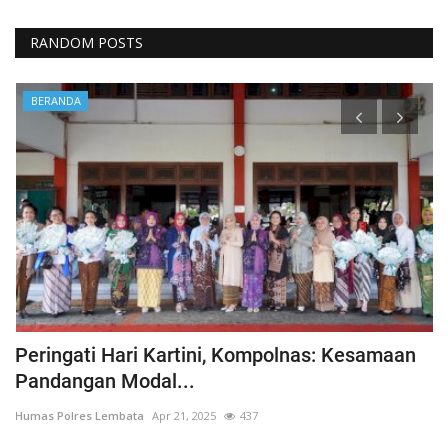
RANDOM POSTS
BERANDA
Peringati Hari Kartini, Kompolnas: Kesamaan
K
Pandangan Modal...
Hu
Humas Polres Lembata
Apr 21, 2025
437