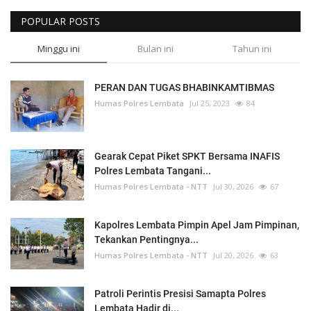
POPULAR POSTS
Minggu ini
Bulan ini
Tahun ini
PERAN DAN TUGAS BHABINKAMTIBMAS
Humas Polres Lembata
Jul 25, 2023
84
Gearak Cepat Piket SPKT Bersama INAFIS
Polres Lembata Tangani...
Humas Polres Lembata - NTT
Jul 30, 2026
67
Kapolres Lembata Pimpin Apel Jam Pimpinan,
Tekankan Pentingnya...
Humas Polres Lembata - NTT
Jul 20, 2026
63
Patroli Perintis Presisi Samapta Polres
Lembata Hadir di...