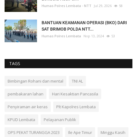
Humas Polres Lembata - NTT
Jul 29, 2026
58
BANTUAN KEAMANAN OPERASI (BKO) DARI
SAT BRIMOB POLDA NTT...
Humas Polres Lembata
Nop 13, 2024
53
TAGS
Bimbingan Rohani dan mental
TNI AL
pembakaran lahan
Hari Kesaktian Pancasila
Penyiraman air keras
Plt Kapolres Lembata
KPUD Lembata
Pelayanan Publik
OPS PEKAT TURANGGA 2023
Ile Ape Timur
Minggu Kasih