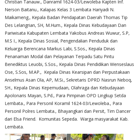
Christian Tanauw., Danramil 1624-03/Lewoleba Kapten Inf.
Nerson Baitanu., Kalapas Kelas 3 Lembata Hariyadi N.
Maikameng., Kepala Badan Pendapatan Daerah Thomas Tip
Des Lelangrian, SH, M.Hum., Kepala Dinas Kebudayaan Dan
Pariwisata Kabupaten Lembata Yakobus Andreas Wuwur, S.P,
M.S I., Kepala Dinas Sosial, Pengendalian Penduduk dan
Keluarga Berencana Markus Labi, S.Sos., Kepala Dinas
Penanaman Modal dan Pelayanan Terpadu Satu Pintu
Benediktus Leuobi, S.Sos., Kepala Dinas Pendidikan Wenseslaus
Ose, S.Sos, M.AP., Kepala Dinas Kearsipan dan Perpustakaan
Anselmus Asan Ola, AP, M.Si., Sekretaris DPRD Nasrun Neboq,
SH., Kepala Dinas Kepemudaan, Olahraga dan Kebudayaan
Apolonaris Mayan, S.Pd., Para Pimpinan OPD Lingkup Setda
Lembata., Para Personil Koramil 1624-03/Lewoleba., Para
Personil Polres Lembata., Bhayangkari dan Persit, Tim Dancer
dari Elsa Friend. Komunitas Sepeda. Warga masyarakat Kab.
Lembata.