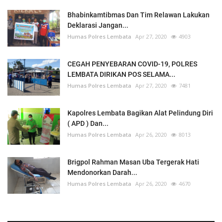
Bhabinkamtibmas Dan Tim Relawan Lakukan
Deklarasi Jangan...
Humas Polres Lembata
Apr 27, 2020
4903
CEGAH PENYEBARAN COVID-19, POLRES
LEMBATA DIRIKAN POS SELAMA...
Humas Polres Lembata
Apr 27, 2020
7481
Kapolres Lembata Bagikan Alat Pelindung Diri
( APD ) Dan...
Humas Polres Lembata
Apr 26, 2020
8013
Brigpol Rahman Masan Uba Tergerak Hati
Mendonorkan Darah...
Humas Polres Lembata
Apr 26, 2020
4670