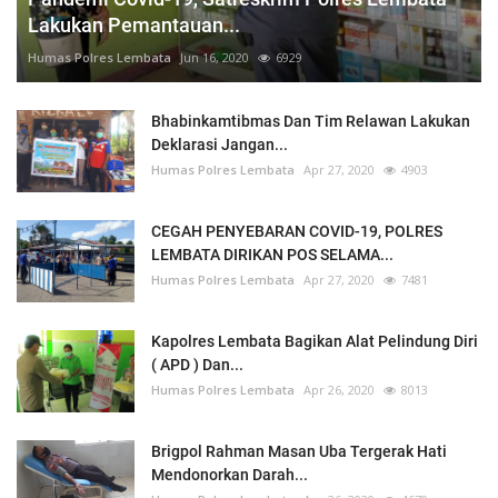
Lakukan Pemantauan...
Humas Polres Lembata
Jun 16, 2020
6929
Bhabinkamtibmas Dan Tim Relawan Lakukan
Deklarasi Jangan...
Humas Polres Lembata
Apr 27, 2020
4903
CEGAH PENYEBARAN COVID-19, POLRES
LEMBATA DIRIKAN POS SELAMA...
Humas Polres Lembata
Apr 27, 2020
7481
Kapolres Lembata Bagikan Alat Pelindung Diri
( APD ) Dan...
Humas Polres Lembata
Apr 26, 2020
8013
Brigpol Rahman Masan Uba Tergerak Hati
Mendonorkan Darah...