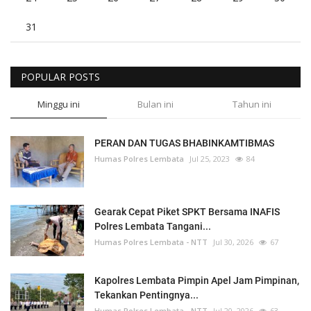
31
POPULAR POSTS
Minggu ini
Bulan ini
Tahun ini
PERAN DAN TUGAS BHABINKAMTIBMAS
Humas Polres Lembata
Jul 25, 2023
84
Gearak Cepat Piket SPKT Bersama INAFIS
Polres Lembata Tangani...
Humas Polres Lembata - NTT
Jul 30, 2026
67
Kapolres Lembata Pimpin Apel Jam Pimpinan,
Tekankan Pentingnya...
Humas Polres Lembata - NTT
Jul 20, 2026
63