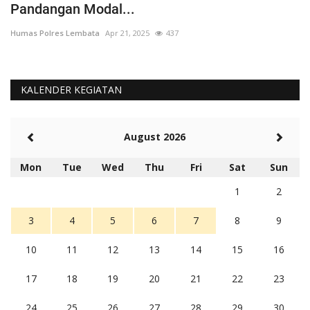
Pandangan Modal...
Hu
Humas Polres Lembata
Apr 21, 2025
437
KALENDER KEGIATAN
August 2026
Mon
Tue
Wed
Thu
Fri
Sat
Sun
1
2
3
4
5
6
7
8
9
10
11
12
13
14
15
16
17
18
19
20
21
22
23
24
25
26
27
28
29
30