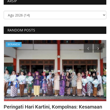
ARSIP
RANDOM POSTS
BERANDA
Peringati Hari Kartini, Kompolnas: Kesamaan
K