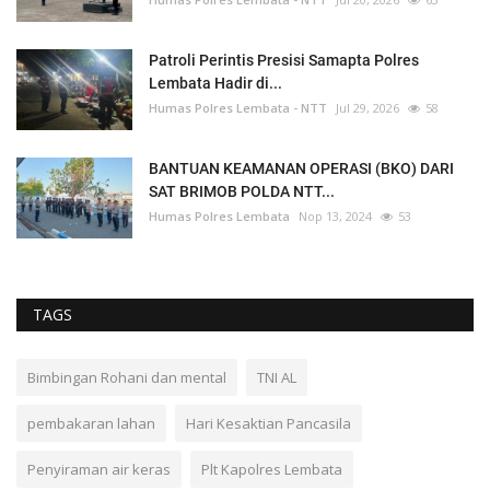
Patroli Perintis Presisi Samapta Polres
Lembata Hadir di...
Humas Polres Lembata - NTT
Jul 29, 2026
58
BANTUAN KEAMANAN OPERASI (BKO) DARI
SAT BRIMOB POLDA NTT...
Humas Polres Lembata
Nop 13, 2024
53
TAGS
Bimbingan Rohani dan mental
TNI AL
pembakaran lahan
Hari Kesaktian Pancasila
Penyiraman air keras
Plt Kapolres Lembata