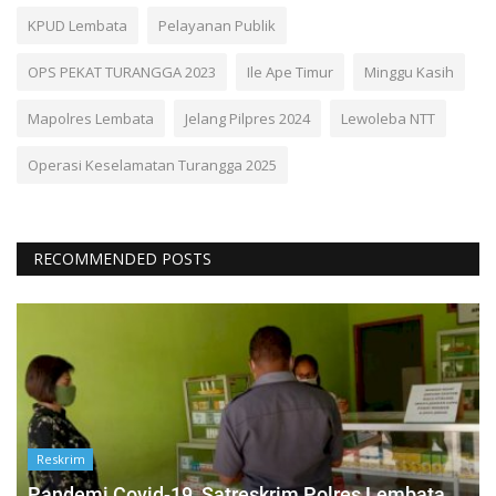
KPUD Lembata
Pelayanan Publik
OPS PEKAT TURANGGA 2023
Ile Ape Timur
Minggu Kasih
Mapolres Lembata
Jelang Pilpres 2024
Lewoleba NTT
Operasi Keselamatan Turangga 2025
RECOMMENDED POSTS
Reskrim
Pandemi Covid-19, Satreskrim Polres Lembata