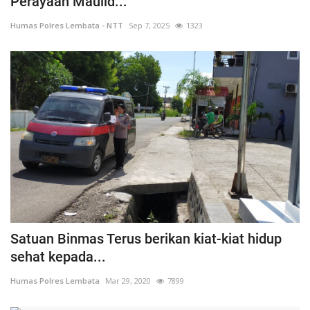
Perayaan Maulid...
Humas Polres Lembata - NTT
Sep 7, 2025
1323
Satuan Binmas Terus berikan kiat-kiat hidup
sehat kepada...
Humas Polres Lembata
Mar 29, 2020
7899