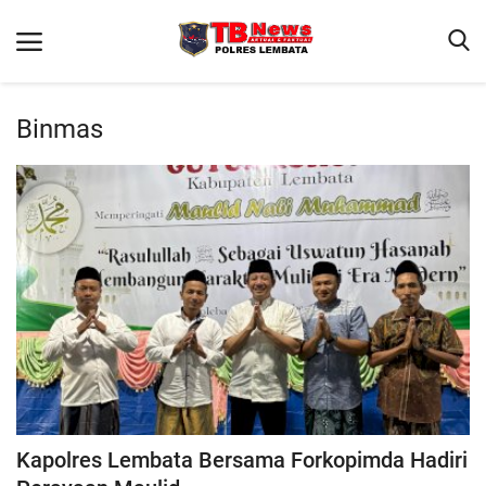
Binmas
Beranda
Binkam
Terms & Conditions
Giat Ops
Reskrim
Polisi Kita
Lantas
Kapolres Lembata Bersama Forkopimda Hadiri