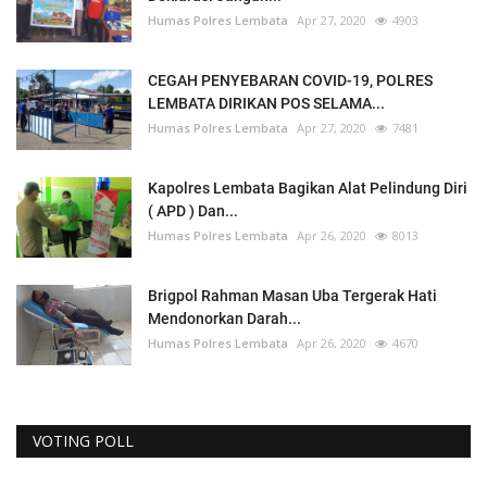
Humas Polres Lembata
Apr 27, 2020
4903
CEGAH PENYEBARAN COVID-19, POLRES
LEMBATA DIRIKAN POS SELAMA...
Humas Polres Lembata
Apr 27, 2020
7481
Kapolres Lembata Bagikan Alat Pelindung Diri
( APD ) Dan...
Humas Polres Lembata
Apr 26, 2020
8013
Brigpol Rahman Masan Uba Tergerak Hati
Mendonorkan Darah...
Humas Polres Lembata
Apr 26, 2020
4670
VOTING POLL