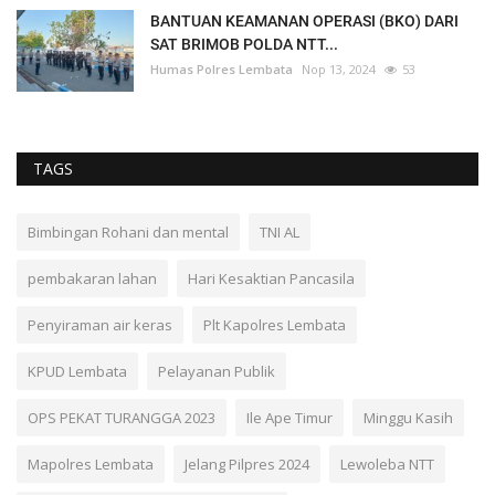
BANTUAN KEAMANAN OPERASI (BKO) DARI
SAT BRIMOB POLDA NTT...
Humas Polres Lembata
Nop 13, 2024
53
TAGS
Bimbingan Rohani dan mental
TNI AL
pembakaran lahan
Hari Kesaktian Pancasila
Penyiraman air keras
Plt Kapolres Lembata
KPUD Lembata
Pelayanan Publik
OPS PEKAT TURANGGA 2023
Ile Ape Timur
Minggu Kasih
Mapolres Lembata
Jelang Pilpres 2024
Lewoleba NTT