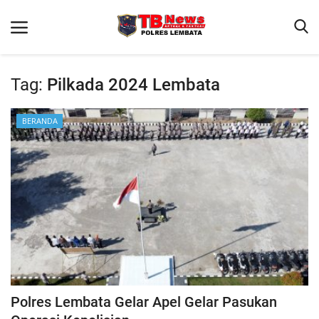
Tag:
Pilkada 2024 Lembata
Beranda
BERANDA
Binkam
Terms & Conditions
Giat Ops
Reskrim
Polisi Kita
Lantas
Polres Lembata Gelar Apel Gelar Pasukan