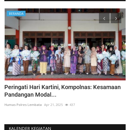
BERANDA
Peringati Hari Kartini, Kompolnas: Kesamaan
K
Pandangan Modal...
Hu
Humas Polres Lembata
Apr 21, 2025
437
KALENDER KEGIATAN