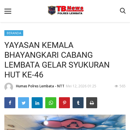
BERANDA
YAYASAN KEMALA
Beranda
BHAYANGKARI CABANG
Binkam
LEMBATA GELAR SYUKURAN
Terms & Conditions
HUT KE-46
Giat Ops
Humas Polres Lembata - NTT
Mei 12, 2026 01:25
565
Reskrim
Polisi Kita
Lantas