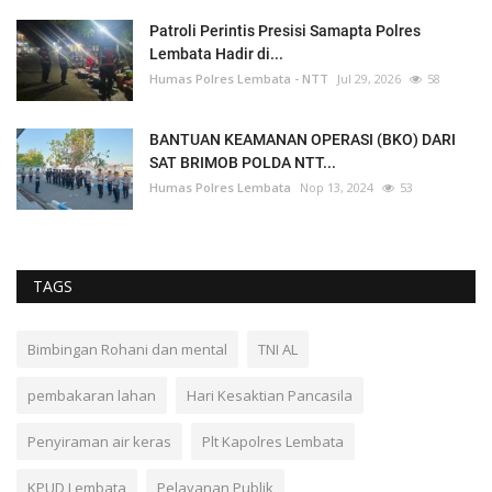
Patroli Perintis Presisi Samapta Polres
Lembata Hadir di...
Humas Polres Lembata - NTT
Jul 29, 2026
58
BANTUAN KEAMANAN OPERASI (BKO) DARI
SAT BRIMOB POLDA NTT...
Humas Polres Lembata
Nop 13, 2024
53
TAGS
Bimbingan Rohani dan mental
TNI AL
pembakaran lahan
Hari Kesaktian Pancasila
Penyiraman air keras
Plt Kapolres Lembata
KPUD Lembata
Pelayanan Publik