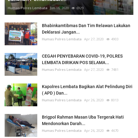
Humas Polres Lembata
Jun 16, 2020
6929
Bhabinkamtibmas Dan Tim Relawan Lakukan
Deklarasi Jangan...
Humas Polres Lembata
Apr 27, 2020
4903
CEGAH PENYEBARAN COVID-19, POLRES
LEMBATA DIRIKAN POS SELAMA...
Humas Polres Lembata
Apr 27, 2020
7481
Kapolres Lembata Bagikan Alat Pelindung Diri
( APD ) Dan...
Humas Polres Lembata
Apr 26, 2020
8013
Brigpol Rahman Masan Uba Tergerak Hati
Mendonorkan Darah...
Humas Polres Lembata
Apr 26, 2020
4670