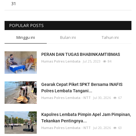
31
POPULAR POSTS
Minggu ini
Bulan ini
Tahun ini
PERAN DAN TUGAS BHABINKAMTIBMAS
Humas Polres Lembata
Jul 25, 2023
84
Gearak Cepat Piket SPKT Bersama INAFIS
Polres Lembata Tangani...
Humas Polres Lembata - NTT
Jul 30, 2026
67
Kapolres Lembata Pimpin Apel Jam Pimpinan,
Tekankan Pentingnya...
Humas Polres Lembata - NTT
Jul 20, 2026
63