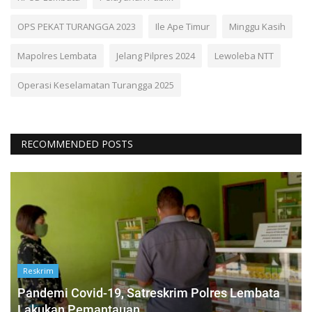
OPS PEKAT TURANGGA 2023
Ile Ape Timur
Minggu Kasih
Mapolres Lembata
Jelang Pilpres 2024
Lewoleba NTT
Operasi Keselamatan Turangga 2025
RECOMMENDED POSTS
Reskrim
Pandemi Covid-19, Satreskrim Polres Lembata
Lakukan Pemantauan...