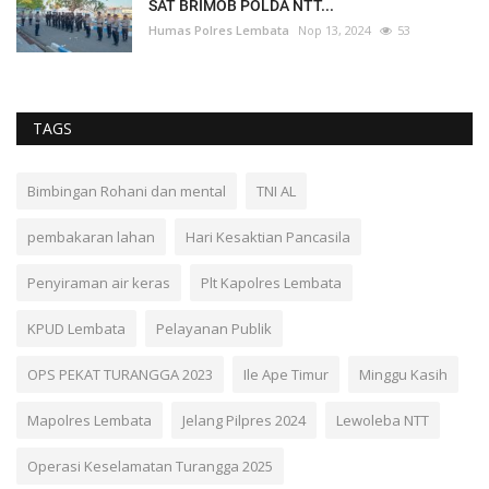
SAT BRIMOB POLDA NTT...
Humas Polres Lembata
Nop 13, 2024
53
TAGS
Bimbingan Rohani dan mental
TNI AL
pembakaran lahan
Hari Kesaktian Pancasila
Penyiraman air keras
Plt Kapolres Lembata
KPUD Lembata
Pelayanan Publik
OPS PEKAT TURANGGA 2023
Ile Ape Timur
Minggu Kasih
Mapolres Lembata
Jelang Pilpres 2024
Lewoleba NTT
Operasi Keselamatan Turangga 2025