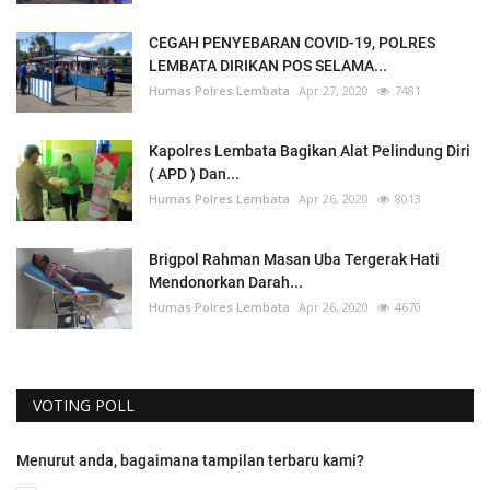
CEGAH PENYEBARAN COVID-19, POLRES
LEMBATA DIRIKAN POS SELAMA...
Humas Polres Lembata
Apr 27, 2020
7481
Kapolres Lembata Bagikan Alat Pelindung Diri
( APD ) Dan...
Humas Polres Lembata
Apr 26, 2020
8013
Brigpol Rahman Masan Uba Tergerak Hati
Mendonorkan Darah...
Humas Polres Lembata
Apr 26, 2020
4670
VOTING POLL
Menurut anda, bagaimana tampilan terbaru kami?