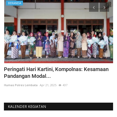
BERANDA
Peringati Hari Kartini, Kompolnas: Kesamaan
K
Pandangan Modal...
Hu
Humas Polres Lembata
Apr 21, 2025
437
KALENDER KEGIATAN