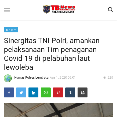
Binkam
Sinergitas TNI Polri, amankan
Beranda
pelaksanaan Tim penaganan
Binkam
Covid 19 di pelabuhan laut
Terms & Conditions
lewoleba
Giat Ops
Humas Polres Lembata
Apr 1, 2020 09:01
229
Reskrim
Polisi Kita
Lantas