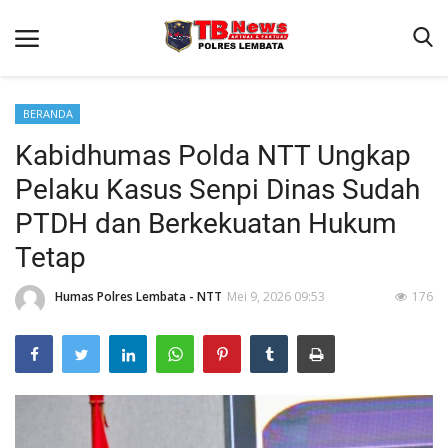
BERANDA
Kabidhumas Polda NTT Ungkap
Beranda
Pelaku Kasus Senpi Dinas Sudah
Binkam
PTDH dan Berkekuatan Hukum
Terms & Conditions
Tetap
Giat Ops
Humas Polres Lembata - NTT
Mei 9, 2026 09:53
176
Reskrim
Polisi Kita
Lantas