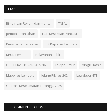
TAGS
Bimbingan Rohani dan mental
TNI AL
pembakaran lahan
Hari Kesaktian Pancasila
Penyiraman air keras
Plt Kapolres Lembata
KPUD Lembata
Pelayanan Publik
OPS PEKAT TURANGGA 2023
Ile Ape Timur
Minggu Kasih
Mapolres Lembata
Jelang Pilpres 2024
Lewoleba NTT
Operasi Keselamatan Turangga 2025
RECOMMENDED POSTS