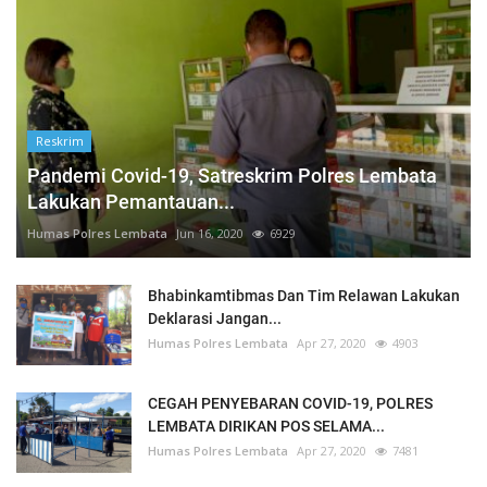
Reskrim
Pandemi Covid-19, Satreskrim Polres Lembata
Lakukan Pemantauan...
Humas Polres Lembata
Jun 16, 2020
6929
Bhabinkamtibmas Dan Tim Relawan Lakukan
Deklarasi Jangan...
Humas Polres Lembata
Apr 27, 2020
4903
CEGAH PENYEBARAN COVID-19, POLRES
LEMBATA DIRIKAN POS SELAMA...
Humas Polres Lembata
Apr 27, 2020
7481