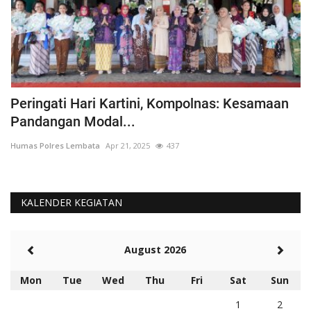
Peringati Hari Kartini, Kompolnas: Kesamaan
K
Pandangan Modal...
Hu
Humas Polres Lembata
Apr 21, 2025
437
KALENDER KEGIATAN
August 2026
Mon
Tue
Wed
Thu
Fri
Sat
Sun
1
2