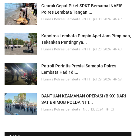
Gearak Cepat Piket SPKT Bersama INAFIS
Polres Lembata Tangani...
Humas Polres Lembata - NTT
Jul 30, 2026
67
Kapolres Lembata Pimpin Apel Jam Pimpinan,
Tekankan Pentingnya...
Humas Polres Lembata - NTT
Jul 20, 2026
63
Patroli Perintis Presisi Samapta Polres
Lembata Hadir di...
Humas Polres Lembata - NTT
Jul 29, 2026
58
BANTUAN KEAMANAN OPERASI (BKO) DARI
SAT BRIMOB POLDA NTT...
Humas Polres Lembata
Nop 13, 2024
53