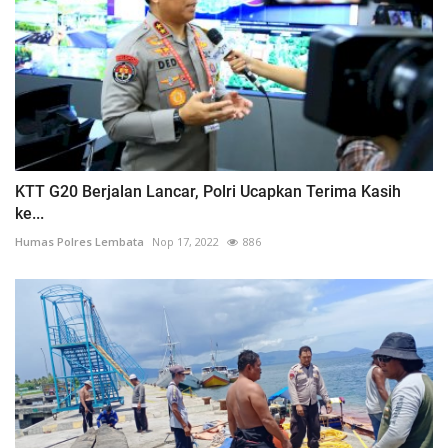
KTT G20 Berjalan Lancar, Polri Ucapkan Terima Kasih
ke...
Humas Polres Lembata
Nop 17, 2022
886