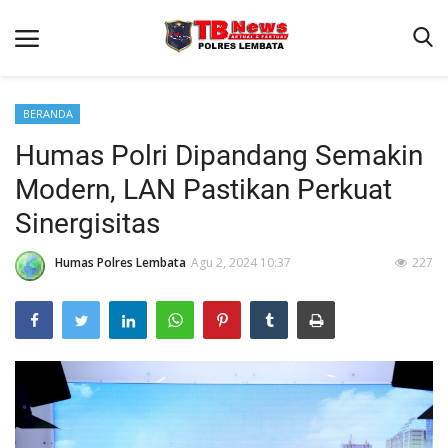
BERANDA
Humas Polri Dipandang Semakin
Beranda
Modern, LAN Pastikan Perkuat
Binkam
Sinergisitas
Terms & Conditions
Humas Polres Lembata
Agu 2, 2024 10:37
227
Giat Ops
Reskrim
Polisi Kita
Lantas