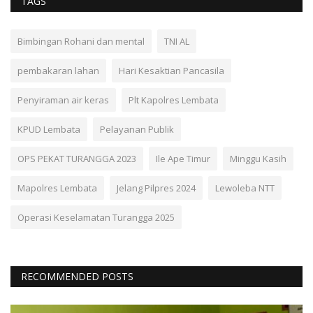
TAGS
Bimbingan Rohani dan mental
TNI AL
pembakaran lahan
Hari Kesaktian Pancasila
Penyiraman air keras
Plt Kapolres Lembata
KPUD Lembata
Pelayanan Publik
OPS PEKAT TURANGGA 2023
Ile Ape Timur
Minggu Kasih
Mapolres Lembata
Jelang Pilpres 2024
Lewoleba NTT
Operasi Keselamatan Turangga 2025
RECOMMENDED POSTS