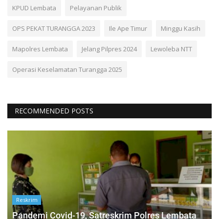
KPUD Lembata
Pelayanan Publik
OPS PEKAT TURANGGA 2023
Ile Ape Timur
Minggu Kasih
Mapolres Lembata
Jelang Pilpres 2024
Lewoleba NTT
Operasi Keselamatan Turangga 2025
RECOMMENDED POSTS
Reskrim
Pandemi Covid-19, Satreskrim Polres Lembata