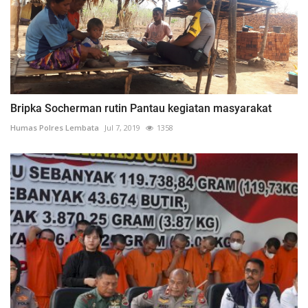
Bripka Socherman rutin Pantau kegiatan masyarakat
Humas Polres Lembata
Jul 7, 2019
1358