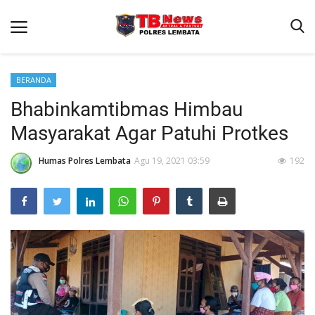
BERANDA
Bhabinkamtibmas Himbau
Beranda
Masyarakat Agar Patuhi Protkes
Binkam
Terms & Conditions
Humas Polres Lembata
Agu 19, 2021 03:59
192
Giat Ops
Reskrim
Polisi Kita
Lantas