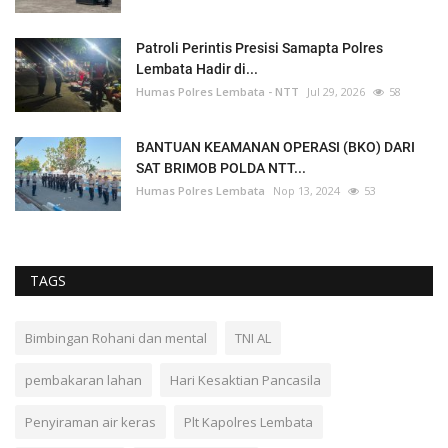
Patroli Perintis Presisi Samapta Polres
Lembata Hadir di...
Humas Polres Lembata - NTT
Jul 29, 2026
58
BANTUAN KEAMANAN OPERASI (BKO) DARI
SAT BRIMOB POLDA NTT...
Humas Polres Lembata
Nop 13, 2024
53
TAGS
Bimbingan Rohani dan mental
TNI AL
pembakaran lahan
Hari Kesaktian Pancasila
Penyiraman air keras
Plt Kapolres Lembata