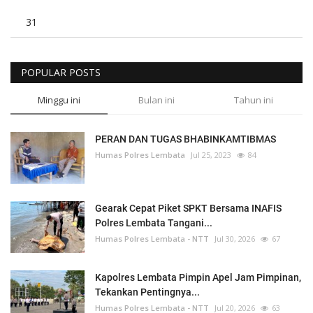
31
POPULAR POSTS
Minggu ini
Bulan ini
Tahun ini
PERAN DAN TUGAS BHABINKAMTIBMAS
Humas Polres Lembata
Jul 25, 2023
84
Gearak Cepat Piket SPKT Bersama INAFIS
Polres Lembata Tangani...
Humas Polres Lembata - NTT
Jul 30, 2026
67
Kapolres Lembata Pimpin Apel Jam Pimpinan,
Tekankan Pentingnya...
Humas Polres Lembata - NTT
Jul 20, 2026
63