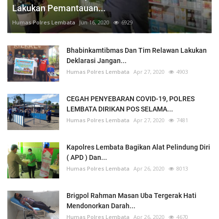
Lakukan Pemantauan...
Humas Polres Lembata
Jun 16, 2020
6929
Bhabinkamtibmas Dan Tim Relawan Lakukan
Deklarasi Jangan...
Humas Polres Lembata
Apr 27, 2020
4903
CEGAH PENYEBARAN COVID-19, POLRES
LEMBATA DIRIKAN POS SELAMA...
Humas Polres Lembata
Apr 27, 2020
7481
Kapolres Lembata Bagikan Alat Pelindung Diri
( APD ) Dan...
Humas Polres Lembata
Apr 26, 2020
8013
Brigpol Rahman Masan Uba Tergerak Hati
Mendonorkan Darah...
Humas Polres Lembata
Apr 26, 2020
4670