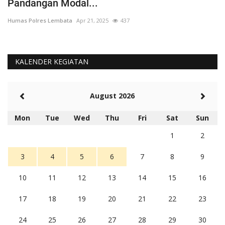
Pandangan Modal...
Hu
Humas Polres Lembata
Apr 21, 2025
437
KALENDER KEGIATAN
August 2026
Mon
Tue
Wed
Thu
Fri
Sat
Sun
1
2
3
4
5
6
7
8
9
10
11
12
13
14
15
16
17
18
19
20
21
22
23
24
25
26
27
28
29
30