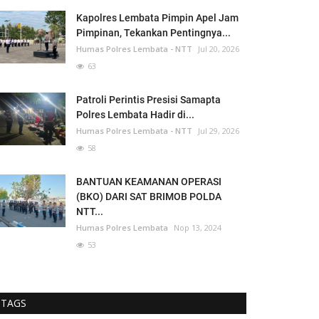
Kapolres Lembata Pimpin Apel Jam
Pimpinan, Tekankan Pentingnya...
Humas Polres Lembata - NTT
Jul 20, 2026
63
Patroli Perintis Presisi Samapta
Polres Lembata Hadir di...
Humas Polres Lembata - NTT
Jul 29, 2026
58
BANTUAN KEAMANAN OPERASI
(BKO) DARI SAT BRIMOB POLDA
NTT...
Humas Polres Lembata
Nop 13, 2024
53
TAGS