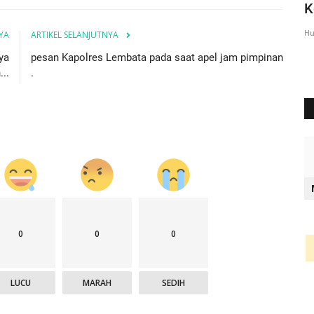
Lembata Berikan Pesan...
K
Humas Polres Lembata
Feb 23, 2023
823
Hu
YA
ARTIKEL SELANJUTNYA
ya
pesan Kapolres Lembata pada saat apel jam pimpinan
..
.
0
0
0
LUCU
MARAH
SEDIH