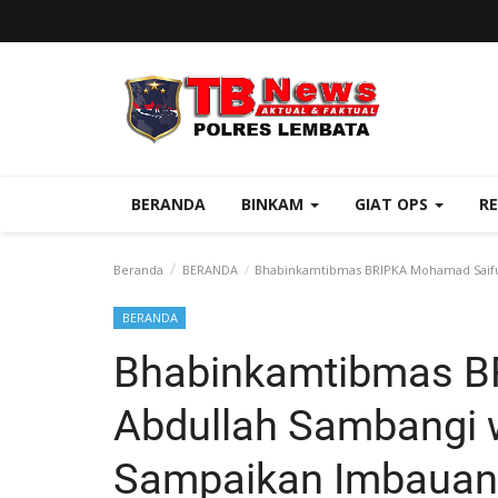
BERANDA
BINKAM
GIAT OPS
R
Beranda
BERANDA
Bhabinkamtibmas BRIPKA Mohamad Saifu
BERANDA
Bhabinkamtibmas B
Abdullah Sambangi 
Sampaikan Imbauan