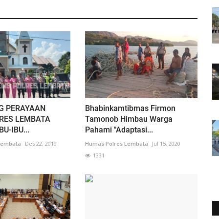
G PERAYAAN
Bhabinkamtibmas Firmon
RES LEMBATA
Tamonob Himbau Warga
U-IBU...
Pahami "Adaptasi...
Lembata
Des 22, 2019
Humas Polres Lembata
Jul 15, 2020
1331