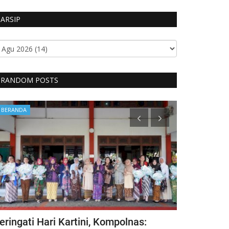
ARSIP
RANDOM POSTS
BERANDA
BERANDA
eringati Hari Kartini, Kompolnas:
Kecelakaan