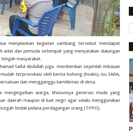
mua menjelaskan kegiatan sambang tersebut mendapat
okoh adat dan pemuda setempat yang menyatakan dukungan
 tengah masyarakat.
BERANDA
amad Saiful Abdullah juga memberikan sejumlah imbauan
k mudah terprovokasi oleh berita bohong (hoaks), isu SARA,
persatuan dan mengganggu kamtibmas di desa.
uga mengingatkan warga, khususnya generasi muda yang
uar daerah maupun di luat negri agar selalu menggunakan
encegah tindak pidana perdagangan orang (TPPO).
ta :
Patroli Malam Hari, Sat Lantas Polres
P