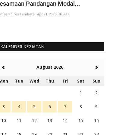
esamaan Pandangan Modal...
Dikerahkan
mas Polres Lembata
Apr 21, 2025
437
Humas Polres Le
KALENDER KEGIATAN
August 2026
Mon
Tue
Wed
Thu
Fri
Sat
Sun
1
2
3
4
5
6
7
8
9
10
11
12
13
14
15
16
17
18
19
20
21
22
23