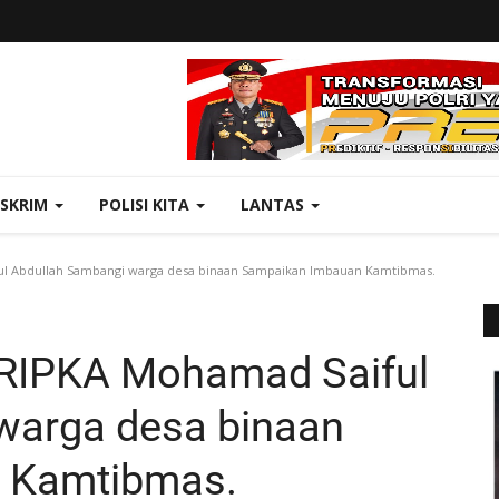
ESKRIM
POLISI KITA
LANTAS
l Abdullah Sambangi warga desa binaan Sampaikan Imbauan Kamtibmas.
RIPKA Mohamad Saiful
warga desa binaan
 Kamtibmas.