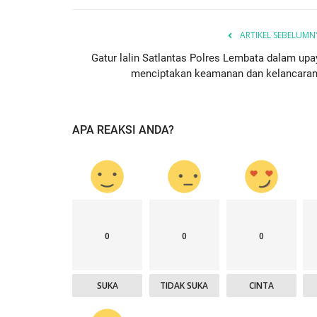
I -
Jangan Termakan Bujuk...
Humas Polres Lembata
Jun 9, 2023
942
ARTIKEL SEBELUMN
8
1525
Gatur lalin Satlantas Polres Lembata dalam upa
menciptakan keamanan dan kelancaran.
APA REAKSI ANDA?
0
0
0
SUKA
TIDAK SUKA
CINTA