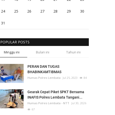
24
25
26
27
28
29
30
31
POPULAR POSTS
Minggu ini
Bulan ini
Tahun ini
PERAN DAN TUGAS
BHABINKAMTIBMAS
Humas Polres Lembata
Jul 25, 2023
84
Gearak Cepat Piket SPKT Bersama
INAFIS Polres Lembata Tangani...
Humas Polres Lembata - NTT
Jul 30, 2026
67