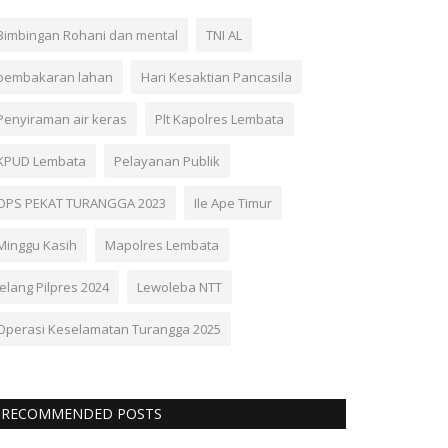
Bimbingan Rohani dan mental
TNI AL
pembakaran lahan
Hari Kesaktian Pancasila
Penyiraman air keras
Plt Kapolres Lembata
KPUD Lembata
Pelayanan Publik
OPS PEKAT TURANGGA 2023
Ile Ape Timur
Minggu Kasih
Mapolres Lembata
Jelang Pilpres 2024
Lewoleba NTT
Operasi Keselamatan Turangga 2025
RECOMMENDED POSTS