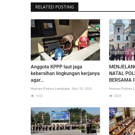
RELATED POSTING
Anggota KPPP laut jaga
MENJELAN
kebersihan lingkungan kerjanya
NATAL POL
agar...
BERSAMA IB
Humas Polres Lembata
Mar 30, 2020
Humas Polres 
1655
1833