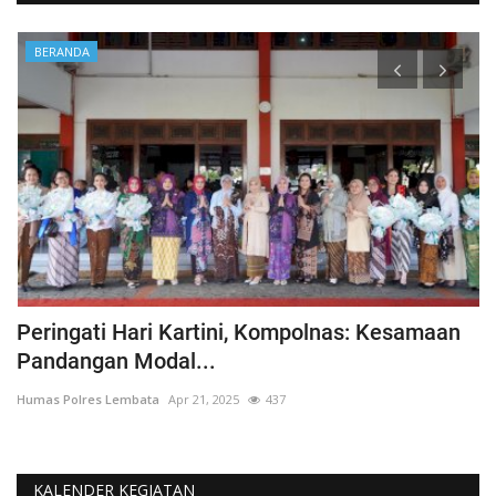
BERANDA
Peringati Hari Kartini, Kompolnas: Kesamaan
K
Pandangan Modal...
Hu
Humas Polres Lembata
Apr 21, 2025
437
KALENDER KEGIATAN