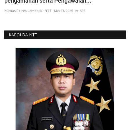
pengamanan serta Pengawalan...
Humas Polres Lembata - NTT
Mei 21, 2025
525
KAPOLDA NTT