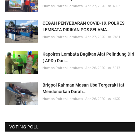
Humas Polres Lembata
Apr 27, 2020
4903
CEGAH PENYEBARAN COVID-19, POLRES
LEMBATA DIRIKAN POS SELAMA...
Humas Polres Lembata
Apr 27, 2020
7481
Kapolres Lembata Bagikan Alat Pelindung Diri
( APD ) Dan...
Humas Polres Lembata
Apr 26, 2020
8013
Brigpol Rahman Masan Uba Tergerak Hati
Mendonorkan Darah...
Humas Polres Lembata
Apr 26, 2020
4670
VOTING POLL