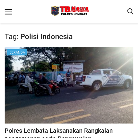
Tag:
Polisi Indonesia
Beranda
BERANDA
Binkam
Terms & Conditions
Giat Ops
Reskrim
Polisi Kita
Lantas
Polres Lembata Laksanakan Rangkaian