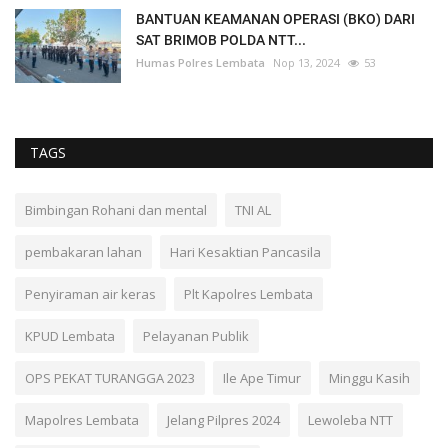
BANTUAN KEAMANAN OPERASI (BKO) DARI
SAT BRIMOB POLDA NTT...
Humas Polres Lembata
Nop 13, 2024
53
TAGS
Bimbingan Rohani dan mental
TNI AL
pembakaran lahan
Hari Kesaktian Pancasila
Penyiraman air keras
Plt Kapolres Lembata
KPUD Lembata
Pelayanan Publik
OPS PEKAT TURANGGA 2023
Ile Ape Timur
Minggu Kasih
Mapolres Lembata
Jelang Pilpres 2024
Lewoleba NTT