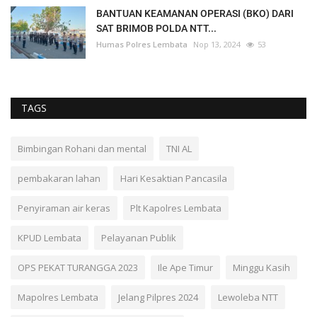
BANTUAN KEAMANAN OPERASI (BKO) DARI
SAT BRIMOB POLDA NTT...
Humas Polres Lembata
Nop 13, 2024
53
TAGS
Bimbingan Rohani dan mental
TNI AL
pembakaran lahan
Hari Kesaktian Pancasila
Penyiraman air keras
Plt Kapolres Lembata
KPUD Lembata
Pelayanan Publik
OPS PEKAT TURANGGA 2023
Ile Ape Timur
Minggu Kasih
Mapolres Lembata
Jelang Pilpres 2024
Lewoleba NTT