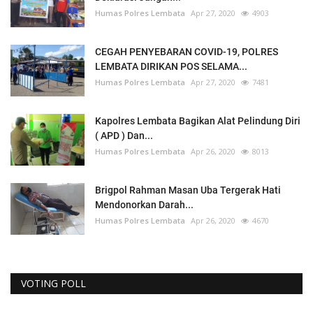
Humas Polres Lembata
Apr 27, 2020
4903
CEGAH PENYEBARAN COVID-19, POLRES
LEMBATA DIRIKAN POS SELAMA...
Humas Polres Lembata
Apr 27, 2020
7481
Kapolres Lembata Bagikan Alat Pelindung Diri
( APD ) Dan...
Humas Polres Lembata
Apr 26, 2020
8013
Brigpol Rahman Masan Uba Tergerak Hati
Mendonorkan Darah...
Humas Polres Lembata
Apr 26, 2020
4670
VOTING POLL