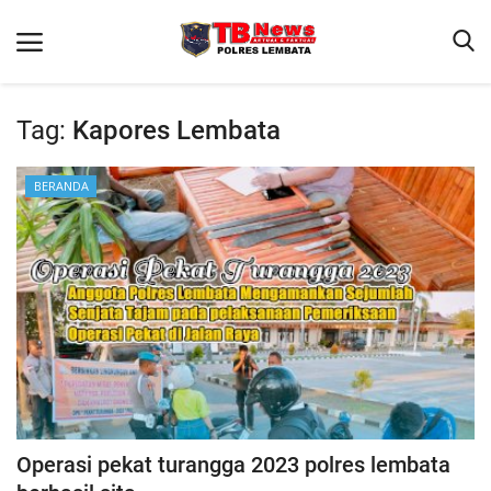
Tag:
Kapores Lembata
Beranda
BERANDA
Binkam
Terms & Conditions
Giat Ops
Reskrim
Polisi Kita
Lantas
Operasi pekat turangga 2023 polres lembata