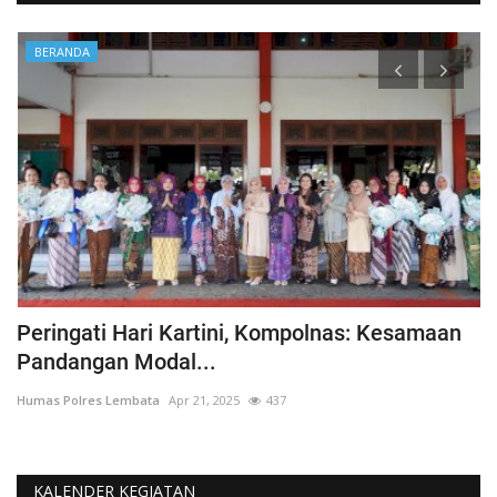
BERANDA
Peringati Hari Kartini, Kompolnas: Kesamaan
K
Pandangan Modal...
Hu
Humas Polres Lembata
Apr 21, 2025
437
KALENDER KEGIATAN