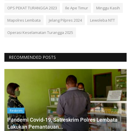
OPS PEKAT TURANGGA 2023
Ile Ape Timur
Minggu Kasih
Mapolres Lembata
Jelang Pilpres 2024
Lewoleba NTT
Operasi Keselamatan Turangga 2025
RECOMMENDED POSTS
Reskrim
Pandemi Covid-19, Satreskrim Polres Lembata
Lakukan Pemantauan...