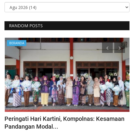
RANDOM POSTS
BERANDA
Peringati Hari Kartini, Kompolnas: Kesamaan
K
Pandangan Modal...
Hu