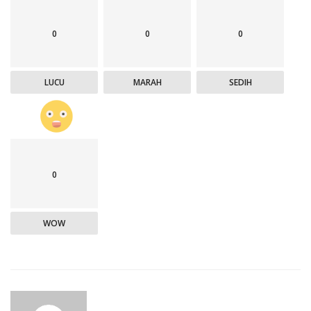
0
0
0
LUCU
MARAH
SEDIH
0
WOW