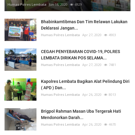
Humas Polres Lembata
Jun 16, 2020
6929
Bhabinkamtibmas Dan Tim Relawan Lakukan
Deklarasi Jangan...
Humas Polres Lembata
Apr 27, 2020
4903
CEGAH PENYEBARAN COVID-19, POLRES
LEMBATA DIRIKAN POS SELAMA...
Humas Polres Lembata
Apr 27, 2020
7481
Kapolres Lembata Bagikan Alat Pelindung Diri
( APD ) Dan...
Humas Polres Lembata
Apr 26, 2020
8013
Brigpol Rahman Masan Uba Tergerak Hati
Mendonorkan Darah...
Humas Polres Lembata
Apr 26, 2020
4670