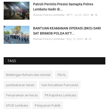
Patroli Perintis Presisi Samapta Polres
Lembata Hadir di...
Humas Polres Lembata - NTT
Jul 29, 2026
58
BANTUAN KEAMANAN OPERASI (BKO) DARI
SAT BRIMOB POLDA NTT...
Humas Polres Lembata
Nop 13, 2024
53
TAGS
Bimbingan Rohani dan mental
TNI AL
pembakaran lahan
Hari Kesaktian Pancasila
Penyiraman air keras
Plt Kapolres Lembata
KPUD Lembata
Pelayanan Publik