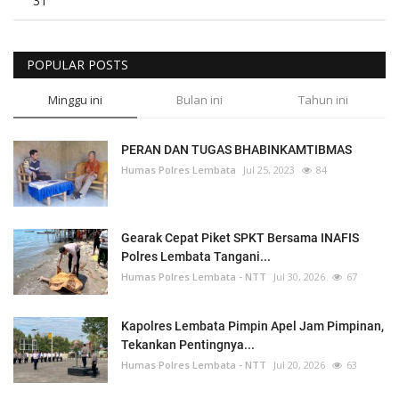
31
POPULAR POSTS
Minggu ini
Bulan ini
Tahun ini
PERAN DAN TUGAS BHABINKAMTIBMAS
Humas Polres Lembata
Jul 25, 2023
84
Gearak Cepat Piket SPKT Bersama INAFIS
Polres Lembata Tangani...
Humas Polres Lembata - NTT
Jul 30, 2026
67
Kapolres Lembata Pimpin Apel Jam Pimpinan,
Tekankan Pentingnya...
Humas Polres Lembata - NTT
Jul 20, 2026
63