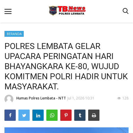
BERANDA
POLRES LEMBATA GELAR
Beranda
UPACARA PERINGATAN HARI
Binkam
BHAYANGKARA KE-80, WUJUD
Terms & Conditions
KOMITMEN POLRI HADIR UNTUK
Giat Ops
MASYARAKAT.
Reskrim
Humas Polres Lembata - NTT
Jul 1, 2026 10:31
128
Polisi Kita
Lantas