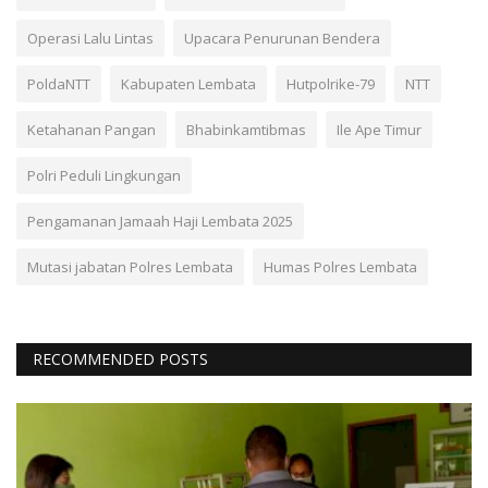
Operasi Lalu Lintas
Upacara Penurunan Bendera
PoldaNTT
Kabupaten Lembata
Hutpolrike-79
NTT
Ketahanan Pangan
Bhabinkamtibmas
Ile Ape Timur
Polri Peduli Lingkungan
Pengamanan Jamaah Haji Lembata 2025
Mutasi jabatan Polres Lembata
Humas Polres Lembata
RECOMMENDED POSTS