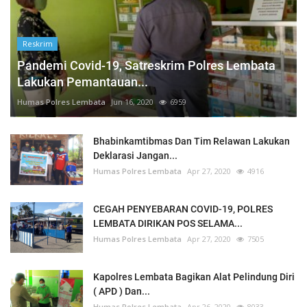
Reskrim
Pandemi Covid-19, Satreskrim Polres Lembata
Lakukan Pemantauan...
Humas Polres Lembata
Jun 16, 2020
6959
Bhabinkamtibmas Dan Tim Relawan Lakukan
Deklarasi Jangan...
Humas Polres Lembata
Apr 27, 2020
4916
CEGAH PENYEBARAN COVID-19, POLRES
LEMBATA DIRIKAN POS SELAMA...
Humas Polres Lembata
Apr 27, 2020
7505
Kapolres Lembata Bagikan Alat Pelindung Diri
( APD ) Dan...
Humas Polres Lembata
Apr 26, 2020
8033