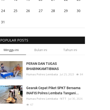
24
25
26
27
28
29
30
31
POPULAR POSTS
Minggu ini
Bulan ini
Tahun ini
PERAN DAN TUGAS
BHABINKAMTIBMAS
Humas Polres Lembata
Jul 25, 2023
84
Gearak Cepat Piket SPKT Bersama
INAFIS Polres Lembata Tangani...
Humas Polres Lembata - NTT
Jul 30, 2026
67