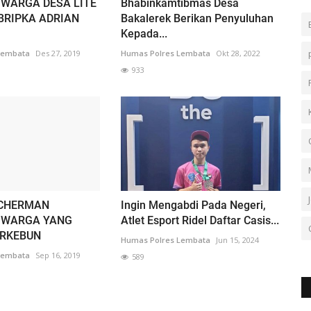
WARGA DESA LITE
Bhabinkamtibmas Desa
BRIPKA ADRIAN
Bakalerek Berikan Penyuluhan
Kepada...
Lembata
Des 27, 2019
Humas Polres Lembata
Okt 28, 2022
933
OCHERMAN
Ingin Mengabdi Pada Negeri,
 WARGA YANG
Atlet Esport Ridel Daftar Casis...
ERKEBUN
Humas Polres Lembata
Jun 15, 2024
Lembata
Sep 16, 2019
589