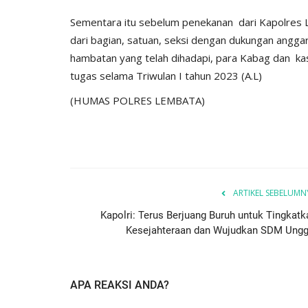
I -
Jangan Termakan Bujuk...
Sementara itu sebelum penekanan dari Kapolres 
Humas Polres Lembata
Jun 9, 2023
942
dari bagian, satuan, seksi dengan dukungan angga
8
1525
hambatan yang telah dihadapi, para Kabag dan k
tugas selama Triwulan I tahun 2023 (A.L)
(HUMAS POLRES LEMBATA)
ARTIKEL SEBELUMN
Kapolri: Terus Berjuang Buruh untuk Tingkatk
Kesejahteraan dan Wujudkan SDM Ungg
APA REAKSI ANDA?