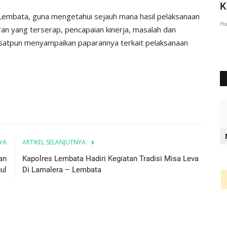
Lembata Berikan Pesan...
K
Lembata, guna mengetahui sejauh mana hasil pelaksanaan
Humas Polres Lembata
Feb 23, 2023
823
Hu
ran yang terserap, pencapaian kinerja, masalah dan
asatpun menyampaikan paparannya terkait pelaksanaan
YA
ARTIKEL SELANJUTNYA
an
Kapolres Lembata Hadiri Kegiatan Tradisi Misa Leva
ul
Di Lamalera – Lembata