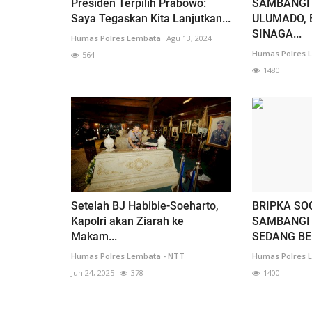
Presiden Terpilih Prabowo:
SAMBANGI 
Saya Tegaskan Kita Lanjutkan...
ULUMADO, 
SINAGA...
Humas Polres Lembata
Agu 13, 2024
Humas Polres 
564
1480
Setelah BJ Habibie-Soeharto,
BRIPKA S
Kapolri akan Ziarah ke
SAMBANGI
Makam...
SEDANG B
Humas Polres Lembata - NTT
Humas Polres 
Jun 24, 2025
378
1400