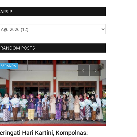
ARSIP
RANDOM POSTS
BERANDA
BERANDA
eringati Hari Kartini, Kompolnas:
Kecelakaan