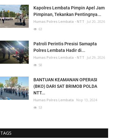
Kapolres Lembata Pimpin Apel Jam
Pimpinan, Tekankan Pentingnya...
Humas Polres Lembata - NTT
Jul 20, 2026
63
Patroli Perintis Presisi Samapta
Polres Lembata Hadir di...
Humas Polres Lembata - NTT
Jul 29, 2026
58
BANTUAN KEAMANAN OPERASI
(BKO) DARI SAT BRIMOB POLDA
NTT...
Humas Polres Lembata
Nop 13, 2024
53
TAGS