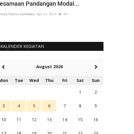
esamaan Pandangan Modal...
Dikerahkan
mas Polres Lembata
Apr 21, 2025
437
Humas Polres Le
KALENDER KEGIATAN
August 2026
Mon
Tue
Wed
Thu
Fri
Sat
Sun
1
2
3
4
5
6
7
8
9
10
11
12
13
14
15
16
17
18
19
20
21
22
23