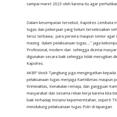
sampai maret 2023 oleh karena itu agar perhatika
Dalam kesempatan tersebut, Kapolres Lembata 
tugas dan pekerjaan yang belum terselesaikan seh
terus terbawa, para perwira maupun senior aga
masing dalam pelaksanaan tugas, , ” jaga kekompa
Profesional, modern dan sehingga dicintai masyar
digunakan secara baik sehingga tidak merugikan diri 
BERANDA
Kapolres.
AKBP Vivick Tjangkung juga mengingatkan kepada 
pelaksanaan tugas menjaga Kamtibmas maupun pe
Kriminalitas, Kenakalan remaja, dan gangguan Kam
masyarakat dan sesama rekan kerja karena kita be
baik terhadap instansi kepemerintahan, seperti T
mendukung pelaksanaan tugas Polri di lapangan.
DESA ROMA,
Waspada TPPO, Kapolres Lemba