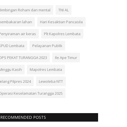
Bimbingan Rohani dan mental
TNI AL
pembakaran lahan
Hari Kesaktian Pancasila
Penyiraman air keras
Plt Kapolres Lembata
KPUD Lembata
Pelayanan Publik
OPS PEKAT TURANGGA 2023
Ile Ape Timur
Minggu Kasih
Mapolres Lembata
Jelang Pilpres 2024
Lewoleba NTT
Operasi Keselamatan Turangga 2025
RECOMMENDED POSTS