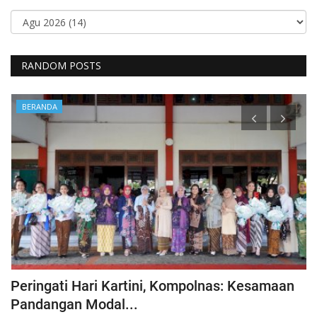
RANDOM POSTS
BERANDA
Peringati Hari Kartini, Kompolnas: Kesamaan
K
Pandangan Modal...
Hu