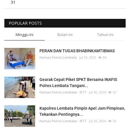
31
POPULAR POSTS
Minggu ini
Bulan ini
Tahun ini
PERAN DAN TUGAS BHABINKAMTIBMAS
Humas Polres Lembata
Jul 25, 2023
84
Gearak Cepat Piket SPKT Bersama INAFIS
Polres Lembata Tangani...
Humas Polres Lembata - NTT
Jul 30, 2026
67
Kapolres Lembata Pimpin Apel Jam Pimpinan,
Tekankan Pentingnya...
Humas Polres Lembata - NTT
Jul 20, 2026
63