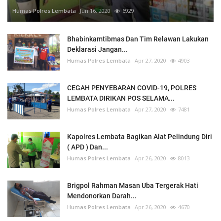
Humas Polres Lembata
Jun 16, 2020
6929
Bhabinkamtibmas Dan Tim Relawan Lakukan
Deklarasi Jangan...
Humas Polres Lembata
Apr 27, 2020
4903
CEGAH PENYEBARAN COVID-19, POLRES
LEMBATA DIRIKAN POS SELAMA...
Humas Polres Lembata
Apr 27, 2020
7481
Kapolres Lembata Bagikan Alat Pelindung Diri
( APD ) Dan...
Humas Polres Lembata
Apr 26, 2020
8013
Brigpol Rahman Masan Uba Tergerak Hati
Mendonorkan Darah...
Humas Polres Lembata
Apr 26, 2020
4670