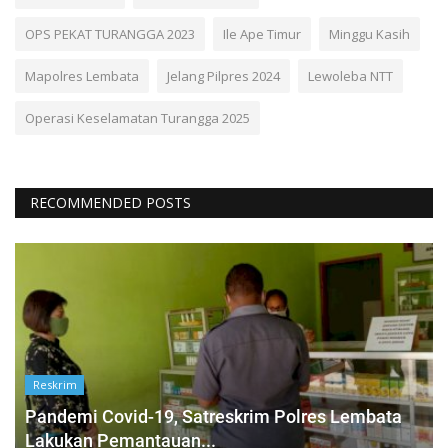
OPS PEKAT TURANGGA 2023
Ile Ape Timur
Minggu Kasih
Mapolres Lembata
Jelang Pilpres 2024
Lewoleba NTT
Operasi Keselamatan Turangga 2025
RECOMMENDED POSTS
Reskrim
Pandemi Covid-19, Satreskrim Polres Lembata
Lakukan Pemantauan...