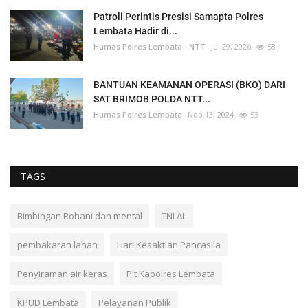
Patroli Perintis Presisi Samapta Polres
Lembata Hadir di...
Humas Polres Lembata - NTT
Jul 29, 2026
58
BANTUAN KEAMANAN OPERASI (BKO) DARI
SAT BRIMOB POLDA NTT...
Humas Polres Lembata
Nop 13, 2024
53
TAGS
Bimbingan Rohani dan mental
TNI AL
pembakaran lahan
Hari Kesaktian Pancasila
Penyiraman air keras
Plt Kapolres Lembata
KPUD Lembata
Pelayanan Publik