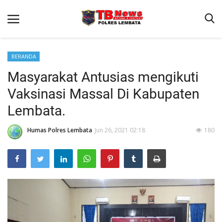
BERANDA
Masyarakat Antusias mengikuti
Beranda
Vaksinasi Massal Di Kabupaten
Binkam
Lembata.
Terms & Conditions
Humas Polres Lembata
Jun 26, 2021 02:18
180
Giat Ops
Reskrim
Polisi Kita
Lantas