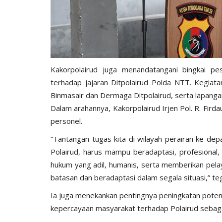
k...
Lembata Berikan Pesan...
942
Humas Polres Lembata
Feb 23, 2023
823
Kakorpolairud juga menandatangani bingkai pe
terhadap jajaran Ditpolairud Polda NTT. Kegiat
Binmasair dan Dermaga Ditpolairud, serta lapang
Dalam arahannya, Kakorpolairud Irjen Pol. R. Fi
personel.
“Tantangan tugas kita di wilayah perairan ke dep
Polairud, harus mampu beradaptasi, profesional
hukum yang adil, humanis, serta memberikan pela
batasan dan beradaptasi dalam segala situasi,” te
Ia juga menekankan pentingnya peningkatan potens
kepercayaan masyarakat terhadap Polairud sebaga