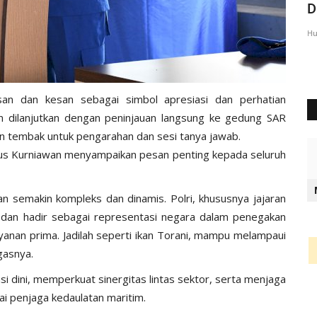
Kesamaan Pandangan Modal...
D
Humas Polres Lembata
Apr 21, 2025
437
Hu
san dan kesan sebagai simbol apresiasi dan perhatian
an dilanjutkan dengan peninjauan langsung ke gedung SAR
an tembak untuk pengarahan dan sesi tanya jawab.
rdaus Kurniawan menyampaikan pesan penting kepada seluruh
an semakin kompleks dan dinamis. Polri, khususnya jajaran
, dan hadir sebagai representasi negara dalam penegakan
yanan prima. Jadilah seperti ikan Torani, mampu melampaui
gasnya.
i dini, memperkuat sinergitas lintas sektor, serta menjaga
i penjaga kedaulatan maritim.