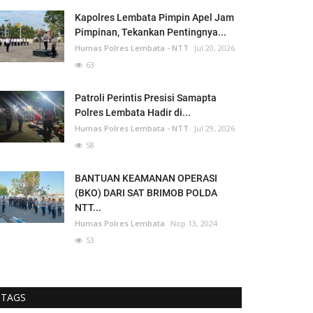
Kapolres Lembata Pimpin Apel Jam
Pimpinan, Tekankan Pentingnya...
Humas Polres Lembata - NTT
Jul 20, 2026
63
Patroli Perintis Presisi Samapta
Polres Lembata Hadir di...
Humas Polres Lembata - NTT
Jul 29, 2026
58
BANTUAN KEAMANAN OPERASI
(BKO) DARI SAT BRIMOB POLDA
NTT...
Humas Polres Lembata
Nop 13, 2024
53
TAGS