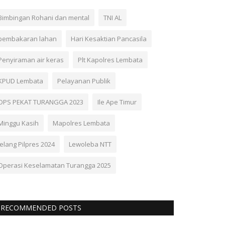
Bimbingan Rohani dan mental
TNI AL
pembakaran lahan
Hari Kesaktian Pancasila
Penyiraman air keras
Plt Kapolres Lembata
KPUD Lembata
Pelayanan Publik
OPS PEKAT TURANGGA 2023
Ile Ape Timur
Minggu Kasih
Mapolres Lembata
Jelang Pilpres 2024
Lewoleba NTT
Operasi Keselamatan Turangga 2025
RECOMMENDED POSTS