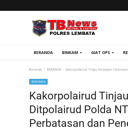
BERANDA
BINKAM
GIAT OPS
R
Beranda
BERANDA
Kakorpolairud Tinjau Kesiapan Operasio
BERANDA
Kakorpolairud Tinja
Ditpolairud Polda N
Perbatasan dan Pe