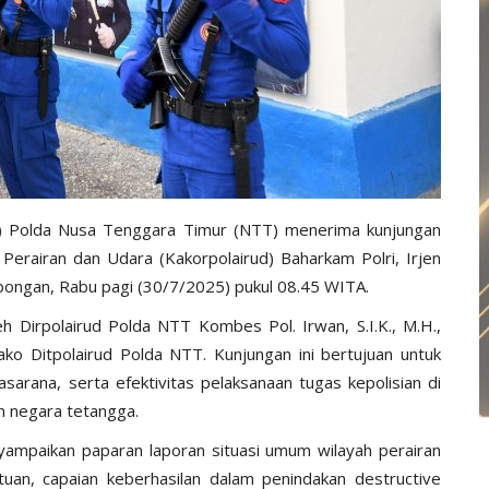
rud) Polda Nusa Tenggara Timur (NTT) menerima kunjungan
 Perairan dan Udara (Kakorpolairud) Baharkam Polri, Irjen
ombongan, Rabu pagi (30/7/2025) pukul 08.45 WITA.
 Dirpolairud Polda NTT Kombes Pol. Irwan, S.I.K., M.H.,
ko Ditpolairud Polda NTT. Kunjungan ini bertujuan untuk
asarana, serta efektivitas pelaksanaan tugas kepolisian di
n negara tetangga.
ampaikan paparan laporan situasi umum wilayah perairan
tuan, capaian keberhasilan dalam penindakan destructive