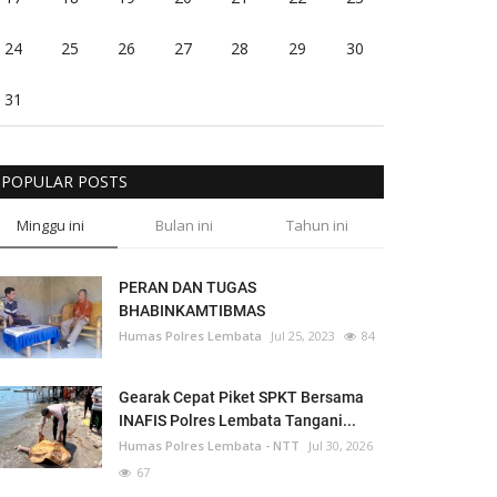
24
25
26
27
28
29
30
31
POPULAR POSTS
Minggu ini
Bulan ini
Tahun ini
PERAN DAN TUGAS
BHABINKAMTIBMAS
Humas Polres Lembata
Jul 25, 2023
84
Gearak Cepat Piket SPKT Bersama
INAFIS Polres Lembata Tangani...
Humas Polres Lembata - NTT
Jul 30, 2026
67