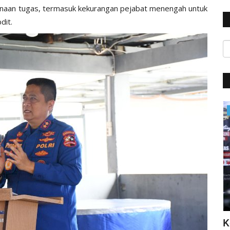
ksanaan tugas, termasuk kekurangan pejabat menengah untuk
dit.
BERANDA
Polres
Peringati Hari Kartini, Kompolnas:
K