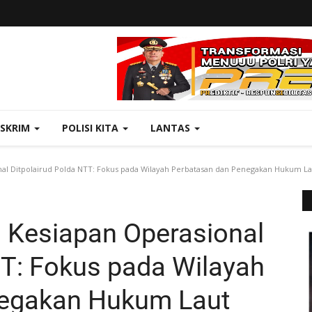
ESKRIM
POLISI KITA
LANTAS
nal Ditpolairud Polda NTT: Fokus pada Wilayah Perbatasan dan Penegakan Hukum La
u Kesiapan Operasional
TT: Fokus pada Wilayah
negakan Hukum Laut