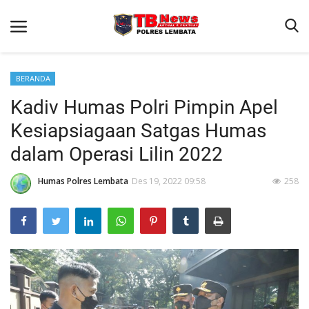
BERANDA
Kadiv Humas Polri Pimpin Apel
Beranda
Kesiapsiagaan Satgas Humas
Binkam
dalam Operasi Lilin 2022
Terms & Conditions
Humas Polres Lembata
Des 19, 2022 09:58
258
Giat Ops
Reskrim
Polisi Kita
Lantas