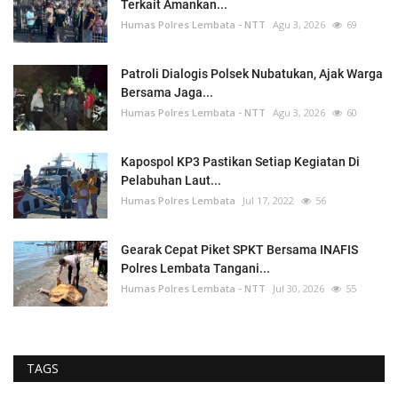
Terkait Amankan...
Humas Polres Lembata - NTT
Agu 3, 2026
69
Patroli Dialogis Polsek Nubatukan, Ajak Warga
Bersama Jaga...
Humas Polres Lembata - NTT
Agu 3, 2026
60
Kapospol KP3 Pastikan Setiap Kegiatan Di
Pelabuhan Laut...
Humas Polres Lembata
Jul 17, 2022
56
Gearak Cepat Piket SPKT Bersama INAFIS
Polres Lembata Tangani...
Humas Polres Lembata - NTT
Jul 30, 2026
55
TAGS