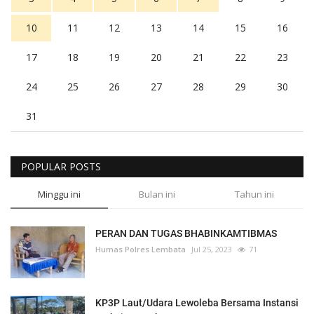
10
11
12
13
14
15
16
17
18
19
20
21
22
23
24
25
26
27
28
29
30
31
POPULAR POSTS
Minggu ini
Bulan ini
Tahun ini
PERAN DAN TUGAS BHABINKAMTIBMAS
Humas Polres Lembata
Jul 25, 2023
71
KP3P Laut/Udara Lewoleba Bersama Instansi