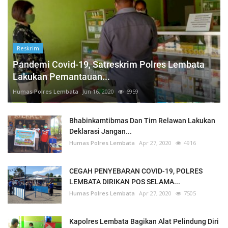
Reskrim
Pandemi Covid-19, Satreskrim Polres Lembata
Lakukan Pemantauan...
Humas Polres Lembata
Jun 16, 2020
6959
Bhabinkamtibmas Dan Tim Relawan Lakukan
Deklarasi Jangan...
Humas Polres Lembata
Apr 27, 2020
4916
CEGAH PENYEBARAN COVID-19, POLRES
LEMBATA DIRIKAN POS SELAMA...
Humas Polres Lembata
Apr 27, 2020
7505
Kapolres Lembata Bagikan Alat Pelindung Diri