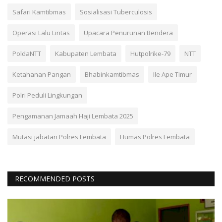
Safari Kamtibmas
Sosialisasi Tuberculosis
Operasi Lalu Lintas
Upacara Penurunan Bendera
PoldaNTT
Kabupaten Lembata
Hutpolrike-79
NTT
Ketahanan Pangan
Bhabinkamtibmas
Ile Ape Timur
Polri Peduli Lingkungan
Pengamanan Jamaah Haji Lembata 2025
Mutasi jabatan Polres Lembata
Humas Polres Lembata
RECOMMENDED POSTS