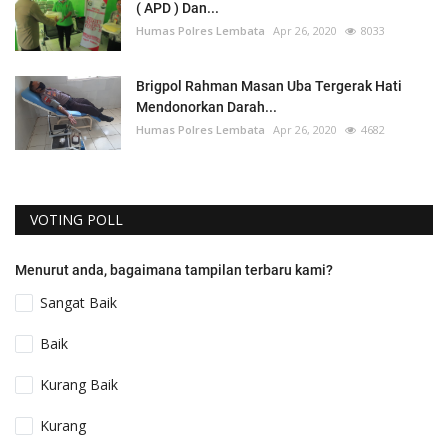
( APD ) Dan...
Humas Polres Lembata
Apr 26, 2020
8033
Brigpol Rahman Masan Uba Tergerak Hati
Mendonorkan Darah...
Humas Polres Lembata
Apr 26, 2020
4682
VOTING POLL
Menurut anda, bagaimana tampilan terbaru kami?
Sangat Baik
Baik
Kurang Baik
Kurang