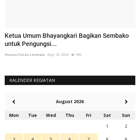
Ketua Umum Bhayangkari Bagikan Sembako
S
untuk Pengungsi...
P
Humas Polres Lembata
Nop 14, 2024
599
Hu
KALENDER KEGIATAN
August 2026
Mon
Tue
Wed
Thu
Fri
Sat
Sun
1
2
3
4
5
6
7
8
9