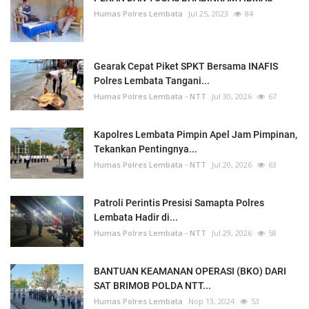
Humas Polres Lembata
Jul 25, 2023
84
Gearak Cepat Piket SPKT Bersama INAFIS
Polres Lembata Tangani...
Humas Polres Lembata - NTT
Jul 30, 2026
67
Kapolres Lembata Pimpin Apel Jam Pimpinan,
Tekankan Pentingnya...
Humas Polres Lembata - NTT
Jul 20, 2026
63
Patroli Perintis Presisi Samapta Polres
Lembata Hadir di...
Humas Polres Lembata - NTT
Jul 29, 2026
58
BANTUAN KEAMANAN OPERASI (BKO) DARI
SAT BRIMOB POLDA NTT...
Humas Polres Lembata
Nop 13, 2024
53