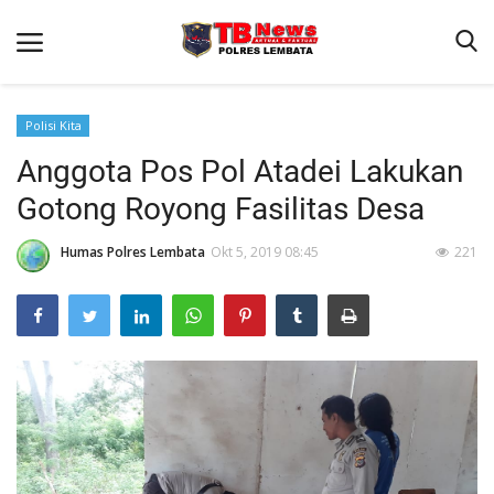
Polisi Kita
Anggota Pos Pol Atadei Lakukan
Beranda
Gotong Royong Fasilitas Desa
Binkam
Terms & Conditions
Humas Polres Lembata
Okt 5, 2019 08:45
221
Giat Ops
Reskrim
Polisi Kita
Lantas