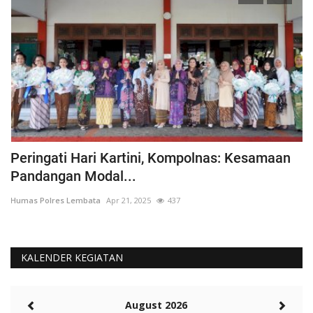
Peringati Hari Kartini, Kompolnas: Kesamaan
K
Pandangan Modal...
Hu
Humas Polres Lembata
Apr 21, 2025
437
KALENDER KEGIATAN
August 2026