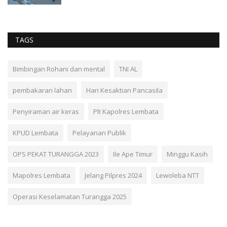
TAGS
Bimbingan Rohani dan mental
TNI AL
pembakaran lahan
Hari Kesaktian Pancasila
Penyiraman air keras
Plt Kapolres Lembata
KPUD Lembata
Pelayanan Publik
OPS PEKAT TURANGGA 2023
Ile Ape Timur
Minggu Kasih
Mapolres Lembata
Jelang Pilpres 2024
Lewoleba NTT
Operasi Keselamatan Turangga 2025