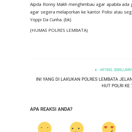
Aipda Ronny Makh menghimbau agar apabila ada g
agar segera melaporkan ke kantor Polisi atau s
Yoppi Da Cunha. (bk)
(HUMAS POLRES LEMBATA)
BERANDA
ARTIKEL SEBELUMN
INI YANG DI LAKUKAN POLRES LEMBATA JELA
HUT POLRI KE 
APA REAKSI ANDA?
DESA ROMA,
Waspada TPPO, Kapolres Lemba