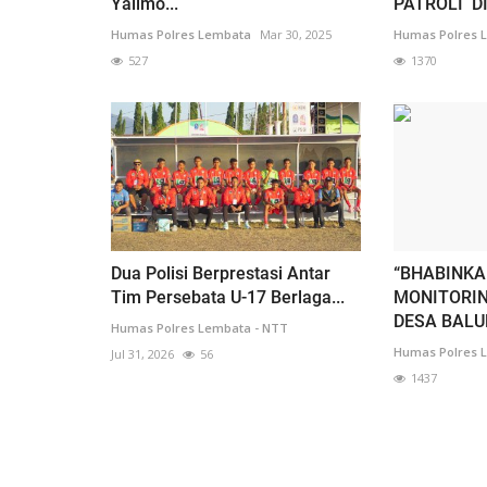
Yalimo...
PATROLI DI
Humas Polres Lembata
Mar 30, 2025
Humas Polres 
527
1370
Dua Polisi Berprestasi Antar
“BHABINK
Tim Persebata U-17 Berlaga...
MONITORIN
DESA BALU
Humas Polres Lembata - NTT
Humas Polres 
Jul 31, 2026
56
1437