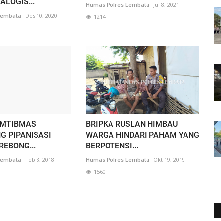
ALOGIS...
Humas Polres Lembata
Jul 8, 2021
Lembata
Des 10, 2020
1214
AMTIBMAS
BRIPKA RUSLAN HIMBAU
G PIPANISASI
WARGA HINDARI PAHAM YANG
REBONG...
BERPOTENSI...
Lembata
Feb 8, 2018
Humas Polres Lembata
Okt 19, 2019
1560