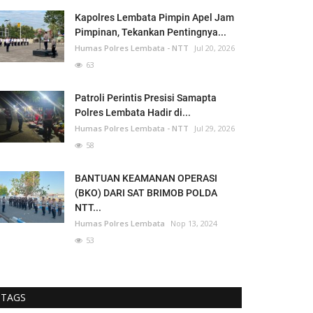
Kapolres Lembata Pimpin Apel Jam
Pimpinan, Tekankan Pentingnya...
Humas Polres Lembata - NTT
Jul 20, 2026
63
Patroli Perintis Presisi Samapta
Polres Lembata Hadir di...
Humas Polres Lembata - NTT
Jul 29, 2026
58
BANTUAN KEAMANAN OPERASI
(BKO) DARI SAT BRIMOB POLDA
NTT...
Humas Polres Lembata
Nop 13, 2024
53
TAGS