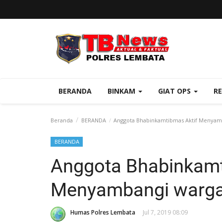
BERANDA
BINKAM
GIAT OPS
R
Beranda
BERANDA
Anggota Bhabinkamtibmas Aktif Menyam
BERANDA
Anggota Bhabinkamt
Menyambangi warga
Humas Polres Lembata
Jul 7, 2019 08:09