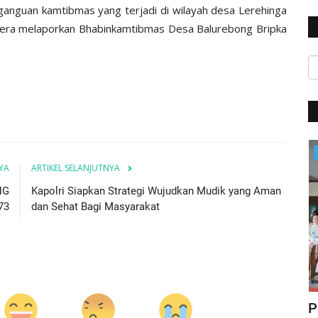
anguan kamtibmas yang terjadi di wilayah desa Lerehinga
egera melaporkan Bhabinkamtibmas Desa Balurebong Bripka
BERANDA
YA
ARTIKEL SELANJUTNYA
NG
Kapolri Siapkan Strategi Wujudkan Mudik yang Aman
73
dan Sehat Bagi Masyarakat
ta :
Patroli Malam Hari, Sat Lantas Polres
P