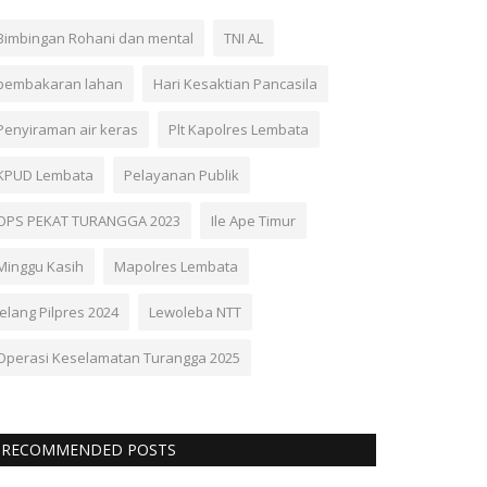
Bimbingan Rohani dan mental
TNI AL
pembakaran lahan
Hari Kesaktian Pancasila
Penyiraman air keras
Plt Kapolres Lembata
KPUD Lembata
Pelayanan Publik
OPS PEKAT TURANGGA 2023
Ile Ape Timur
Minggu Kasih
Mapolres Lembata
Jelang Pilpres 2024
Lewoleba NTT
Operasi Keselamatan Turangga 2025
RECOMMENDED POSTS