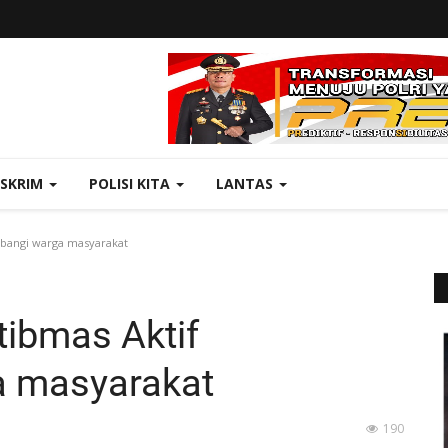
ESKRIM
POLISI KITA
LANTAS
bangi warga masyarakat
ibmas Aktif
 masyarakat
190