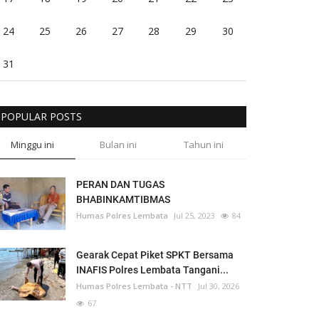
24
25
26
27
28
29
30
31
POPULAR POSTS
Minggu ini
Bulan ini
Tahun ini
PERAN DAN TUGAS
BHABINKAMTIBMAS
Humas Polres Lembata
Jul 25, 2023
84
Gearak Cepat Piket SPKT Bersama
INAFIS Polres Lembata Tangani...
Humas Polres Lembata - NTT
Jul 30, 2026
67