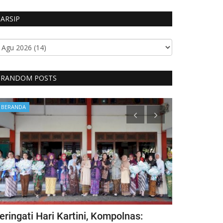
ARSIP
RANDOM POSTS
BERANDA
BERANDA
eringati Hari Kartini, Kompolnas:
Kecelakaan