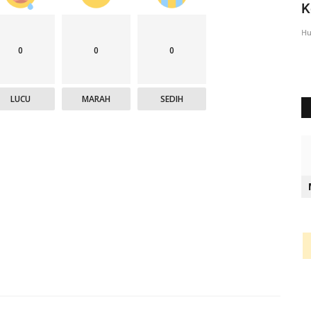
Lembata Berikan Pesan...
K
Humas Polres Lembata
Feb 23, 2023
823
Hu
0
0
0
LUCU
MARAH
SEDIH