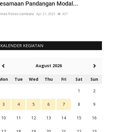
esamaan Pandangan Modal...
Dikerahkan
mas Polres Lembata
Apr 21, 2025
437
Humas Polres Le
KALENDER KEGIATAN
August 2026
Mon
Tue
Wed
Thu
Fri
Sat
Sun
1
2
3
4
5
6
7
8
9
10
11
12
13
14
15
16
17
18
19
20
21
22
23