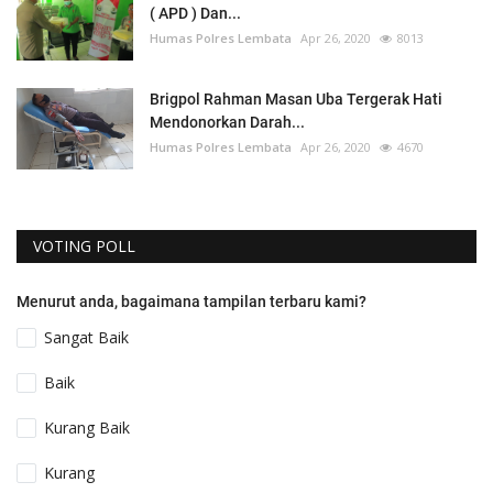
( APD ) Dan...
Humas Polres Lembata
Apr 26, 2020
8013
Brigpol Rahman Masan Uba Tergerak Hati
Mendonorkan Darah...
Humas Polres Lembata
Apr 26, 2020
4670
VOTING POLL
Menurut anda, bagaimana tampilan terbaru kami?
Sangat Baik
Baik
Kurang Baik
Kurang