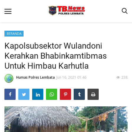
BERANDA
Kapolsubsektor Wulandoni
Beranda
Kerahkan Bhabinkamtibmas
Binkam
Untuk Himbau Karhutla
Terms & Conditions
Humas Polres Lembata
Jun 16, 2021 01:46
238
Giat Ops
Reskrim
Polisi Kita
Lantas