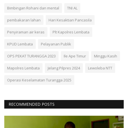
Bimbingan Rohani dan mental
TNI AL
pembakaran lahan
Hari Kesaktian Pancasila
Penyiraman air keras
Plt Kapolres Lembata
KPUD Lembata
Pelayanan Publik
OPS PEKAT TURANGGA 2023
Ile Ape Timur
Minggu Kasih
Mapolres Lembata
Jelang Pilpres 2024
Lewoleba NTT
Operasi Keselamatan Turangga 2025
RECOMMENDED POSTS