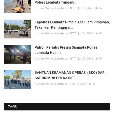
Polres Lembata Tangani...
Humas Polres Lembata - NTT
Jul 30, 2026
67
Kapolres Lembata Pimpin Apel Jam Pimpinan,
Tekankan Pentingnya...
Humas Polres Lembata - NTT
Jul 20, 2026
63
Patroli Perintis Presisi Samapta Polres
Lembata Hadir di...
Humas Polres Lembata - NTT
Jul 29, 2026
58
BANTUAN KEAMANAN OPERASI (BKO) DARI
SAT BRIMOB POLDA NTT...
Humas Polres Lembata
Nop 13, 2024
53
TAGS