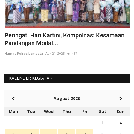
Peringati Hari Kartini, Kompolnas: Kesamaan
K
Pandangan Modal...
Hu
Humas Polres Lembata
Apr 21, 2025
437
KALENDER KEGIATAN
August 2026
Mon
Tue
Wed
Thu
Fri
Sat
Sun
1
2