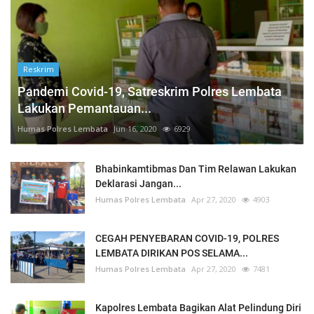
Reskrim
Pandemi Covid-19, Satreskrim Polres Lembata
Lakukan Pemantauan...
Humas Polres Lembata
Jun 16, 2020
6929
Bhabinkamtibmas Dan Tim Relawan Lakukan
Deklarasi Jangan...
Humas Polres Lembata
Apr 27, 2020
4903
CEGAH PENYEBARAN COVID-19, POLRES
LEMBATA DIRIKAN POS SELAMA...
Humas Polres Lembata
Apr 27, 2020
7481
Kapolres Lembata Bagikan Alat Pelindung Diri