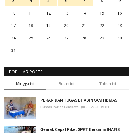
3
4
5
6
7
8
9
10
11
12
13
14
15
16
17
18
19
20
21
22
23
24
25
26
27
28
29
30
31
POPULAR POSTS
Minggu ini
Bulan ini
Tahun ini
PERAN DAN TUGAS BHABINKAMTIBMAS
Humas Polres Lembata
Jul 25, 2023
84
Gearak Cepat Piket SPKT Bersama INAFIS