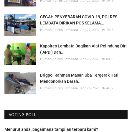
Humas Polres Lembata
Apr 27, 2020
4916
CEGAH PENYEBARAN COVID-19, POLRES
LEMBATA DIRIKAN POS SELAMA...
Humas Polres Lembata
Apr 27, 2020
7505
Kapolres Lembata Bagikan Alat Pelindung Diri
( APD ) Dan...
Humas Polres Lembata
Apr 26, 2020
8033
Brigpol Rahman Masan Uba Tergerak Hati
Mendonorkan Darah...
Humas Polres Lembata
Apr 26, 2020
4682
VOTING POLL
Menurut anda, bagaimana tampilan terbaru kami?