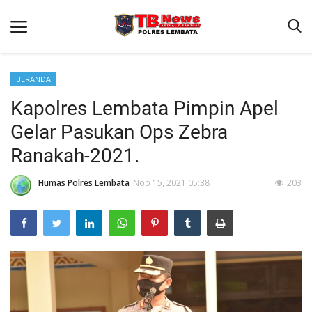
BERANDA
Kapolres Lembata Pimpin Apel
Beranda
Gelar Pasukan Ops Zebra
Binkam
Ranakah-2021.
Terms & Conditions
Humas Polres Lembata
Nop 15, 2021 05:38
203
Giat Ops
Reskrim
Polisi Kita
Lantas