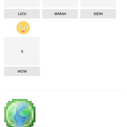
LUCU
MARAH
SEDIH
0
WOW