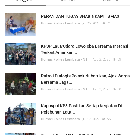
PERAN DAN TUGAS BHABINKAMTIBMAS
Humas Polres Lembata
Jul 25, 2023
71
KP3P Laut/Udara Lewoleba Bersama Instansi
Terkait Amankan...
Humas Polres Lembata - NTT
Agu 3, 2026
69
Patroli Dialogis Polsek Nubatukan, Ajak Warga
Bersama Jaga...
Humas Polres Lembata - NTT
Agu 3, 2026
60
Kapospol KP3 Pastikan Setiap Kegiatan Di
Pelabuhan Laut...
Humas Polres Lembata
Jul 17, 2022
56