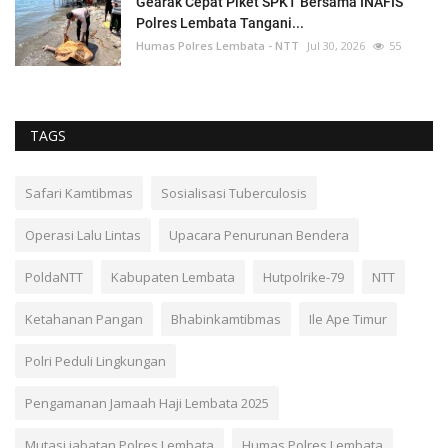
Gearak Cepat Piket SPKT Bersama INAFIS
Polres Lembata Tangani...
Humas Polres Lembata - NTT
Jul 30, 2026
55
TAGS
Safari Kamtibmas
Sosialisasi Tuberculosis
Operasi Lalu Lintas
Upacara Penurunan Bendera
PoldaNTT
Kabupaten Lembata
Hutpolrike-79
NTT
Ketahanan Pangan
Bhabinkamtibmas
Ile Ape Timur
Polri Peduli Lingkungan
Pengamanan Jamaah Haji Lembata 2025
Mutasi jabatan Polres Lembata
Humas Polres Lembata