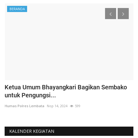
BERANDA
Ketua Umum Bhayangkari Bagikan Sembako
S
untuk Pengungsi...
P
Humas Polres Lembata
Nop 14, 2024
599
Hu
KALENDER KEGIATAN